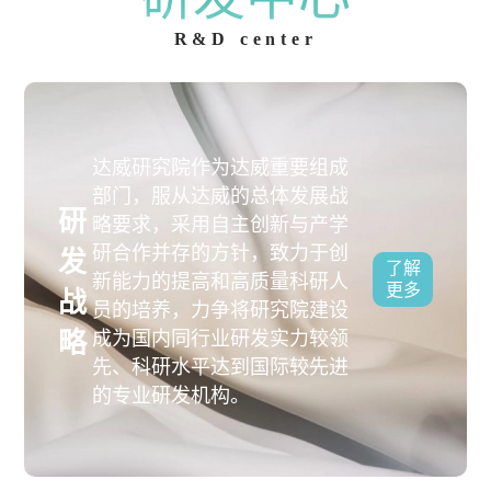
R&D center
达威研究院作为达威重要组成
部门，服从达威的总体发展战
研
略要求，采用自主创新与产学
研合作并存的方针，致力于创
发
了解
新能力的提高和高质量科研人
更多
战
员的培养，力争将研究院建设
略
成为国内同行业研发实力较领
先、科研水平达到国际较先进
的专业研发机构。