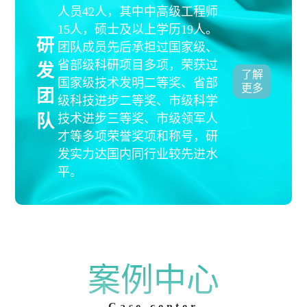
人员42人，其中中高级工程师
15人，硕士及以上学历19人。
研
团队成员先后承担过国家级、
省部级科研项目多项，荣获过
发
了解
国家级技术发明二等奖、省部
更多
团
级科技进步二等奖、市级科学
队
技术进步三等奖、市级领军人
才等多项荣誉奖项和称号，研
发实力达国内同行业较先进水
平。
案例中心
Case center