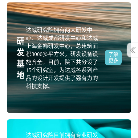
达威研究院拥有两大研发中
心：达威成都研发中心和达威
研
上海金狮研发中心，总建筑面
发
积8000多平方米，研发设备设
了解
更多
施齐全。目前，院下共分设了
基
15个研究室，为达威各系列产
地
品的设计开发提供了强有力的
科技支撑。
达威研究院目前拥有专业研发