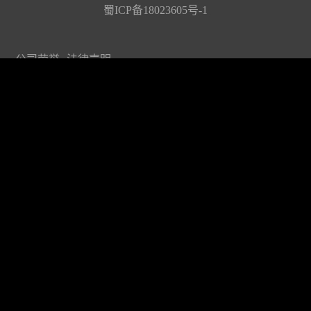
蜀ICP备18023605号-1
公司荣誉
法律声明