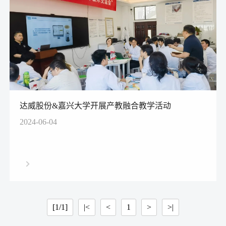
达威股份&嘉兴大学开展产教融合教学活动
2024-06-04
[1/1]
|<
<
1
>
>|