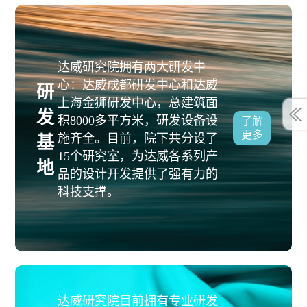
达威研究院拥有两大研发中
心：达威成都研发中心和达威
研
上海金狮研发中心，总建筑面
发
积8000多平方米，研发设备设
了解
更多
施齐全。目前，院下共分设了
基
15个研究室，为达威各系列产
地
品的设计开发提供了强有力的
科技支撑。
达威研究院目前拥有专业研发