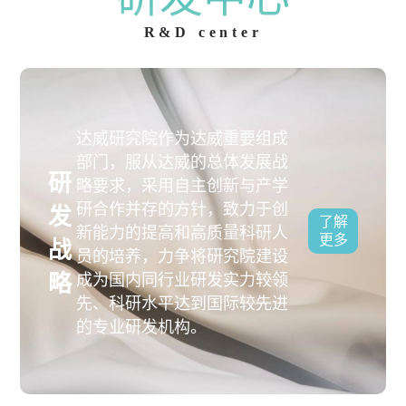
R&D center
达威研究院作为达威重要组成
部门，服从达威的总体发展战
研
略要求，采用自主创新与产学
研合作并存的方针，致力于创
发
了解
新能力的提高和高质量科研人
更多
战
员的培养，力争将研究院建设
略
成为国内同行业研发实力较领
先、科研水平达到国际较先进
的专业研发机构。