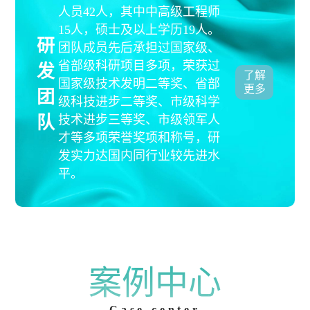
人员42人，其中中高级工程师
15人，硕士及以上学历19人。
研
团队成员先后承担过国家级、
省部级科研项目多项，荣获过
发
了解
国家级技术发明二等奖、省部
更多
团
级科技进步二等奖、市级科学
队
技术进步三等奖、市级领军人
才等多项荣誉奖项和称号，研
发实力达国内同行业较先进水
平。
案例中心
Case center