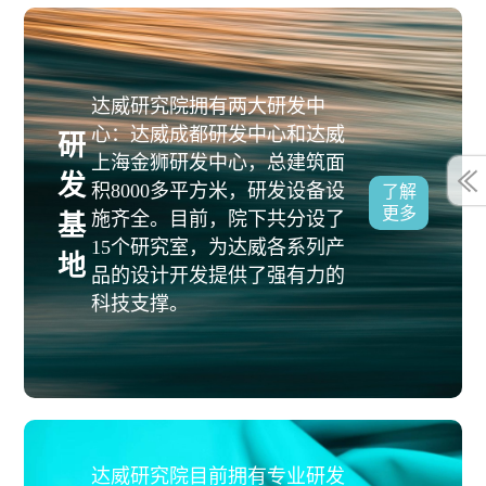
达威研究院拥有两大研发中
心：达威成都研发中心和达威
研
上海金狮研发中心，总建筑面
发
积8000多平方米，研发设备设
了解
更多
施齐全。目前，院下共分设了
基
15个研究室，为达威各系列产
地
品的设计开发提供了强有力的
科技支撑。
达威研究院目前拥有专业研发