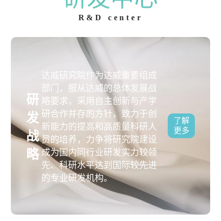
R&D center
达威研究院作为达威重要组成
部门，服从达威的总体发展战
研
略要求，采用自主创新与产学
研合作并存的方针，致力于创
发
了解
新能力的提高和高质量科研人
更多
战
员的培养，力争将研究院建设
略
成为国内同行业研发实力较领
先、科研水平达到国际较先进
的专业研发机构。