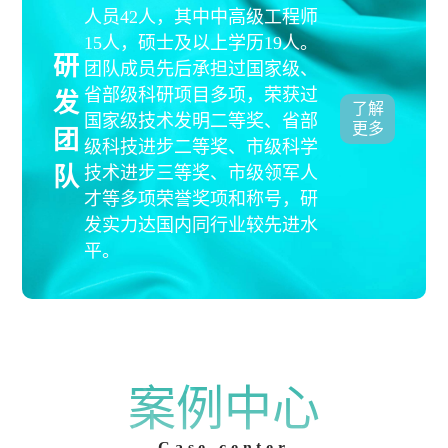
人员42人，其中中高级工程师
15人，硕士及以上学历19人。
研
团队成员先后承担过国家级、
省部级科研项目多项，荣获过
发
了解
国家级技术发明二等奖、省部
更多
团
级科技进步二等奖、市级科学
队
技术进步三等奖、市级领军人
才等多项荣誉奖项和称号，研
发实力达国内同行业较先进水
平。
案例中心
Case center